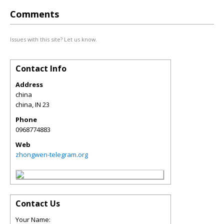
Comments
Issues with this site? Let us know.
Contact Info
Address
china
china
,
IN
23
Phone
0968774883
Web
zhongwen-telegram.org
Contact Us
Your Name: