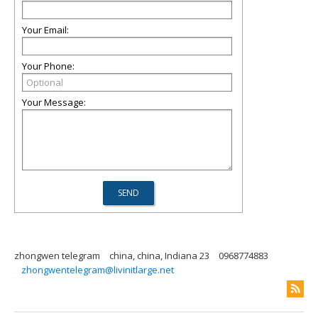
Your Email:
Your Phone:
Your Message:
zhongwen telegram
china, china, Indiana 23
0968774883
zhongwentelegram@livinitlarge.net