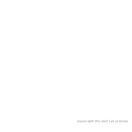
Issues with this site? Let us know.