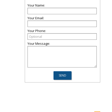
Your Name:
Your Email:
Your Phone:
Your Message: