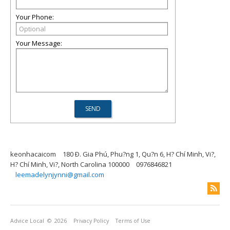
Your Phone:
Your Message:
keonhacaicom
180 Ð. Gia Phú, Phu?ng 1, Qu?n 6, H? Chí Minh, Vi?,
H? Chí Minh, Vi?, North Carolina 100000
0976846821
leemadelynjynni@gmail.com
Advice Local
© 2026
Privacy Policy
Terms of Use